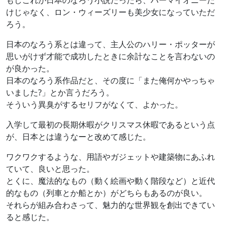
もしこれが日本のなろう小説だったら、ハーマイオニーだ
けじゃなく、ロン・ウィーズリーも美少女になっていただ
ろう。
日本のなろう系とは違って、主人公のハリー・ポッターが
思いがけず才能で成功したときに余計なことを言わないの
が良かった。
日本のなろう系作品だと、その度に「また俺何かやっちゃ
いました?」とか言うだろう。
そういう異臭がするセリフがなくて、よかった。
入学して最初の長期休暇がクリスマス休暇であるという点
が、日本とは違うなーと改めて感じた。
ワクワクするような、用語やガジェットや建築物にあふれ
ていて、良いと思った。
とくに、魔法的なもの（動く絵画や動く階段など）と近代
的なもの（列車とか船とか）がどちらもあるのが良い。
それらが組み合わさって、魅力的な世界観を創出できてい
ると感じた。