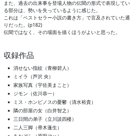
また、過去の出来事を登場人物の伝聞の形式で表現してい
る部分は、勢いを失っているように感じた。
これは「ベストセラー小説の書き方」で言及されていた通
りだった。(p182)
伝聞ではなく、その場面を描くほうがよいと思った。
収録作品
消せない指紋（青柳碧人）
ミイラ（芦沢 央）
家族写真（宇佐美まこと）
ジモン（佐川恭一）
ミス・ホンビノスの憂鬱（清水裕貴）
隣の部屋の女（白井智之）
三日間の弟子（立川談四楼）
二人三脚（帚木蓬生）