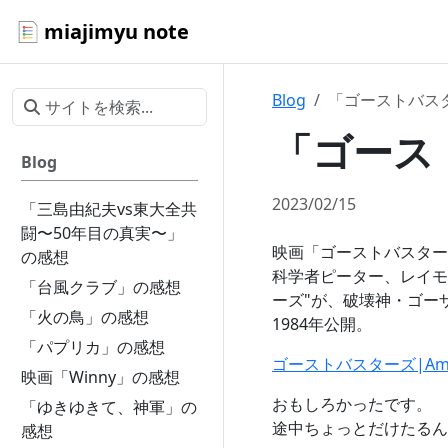
miajimyu note
Blog
「ゴーストバス
「ゴース
Blog
2023/02/15
「三島由紀夫vs東大全共
闘〜50年目の真実〜」
映画「ゴーストバスター
の感想
科学者ピーター、レイモ
「台風クラブ」の感想
ーズ"が、破壊神・ゴー
「火の鳥」の感想
1984年公開。
「パプリカ」の感想
ゴーストバスターズ|Ama
映画「Winny」の感想
おもしろかったです。
「ゆきゆきて、神軍」の
途中ちょっとだけたるん
感想