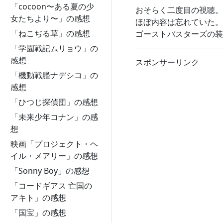
「cocoon〜ある夏の少
おそらく二度目の視聴。
女たちより〜」の感想
ほぼ内容は忘れていた。
「ねこぢる草」の感想
ゴーストバスターズの装
「学園戦記ムリョウ」の
感想
スポンサーリンク
「機動戦艦ナデシコ」の
感想
「ひつじ探偵団」の感想
「未来少年コナン」の感
想
映画「プロジェクト・ヘ
イル・メアリー」の感想
「Sonny Boy」の感想
「コードギアス 亡国の
アキト」の感想
「国宝」の感想